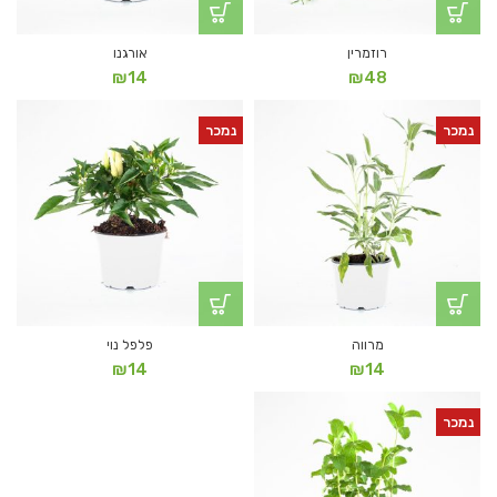
רוזמרין
אורגנו
₪
14
₪
48
נמכר
נמכר
מרווה
פלפל נוי
₪
14
₪
14
נמכר