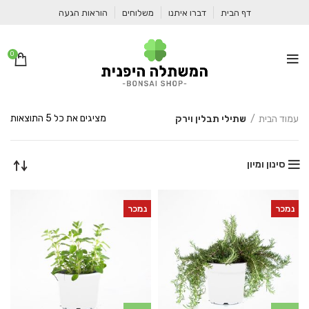
דף הבית
דברו איתנו
משלוחים
הוראות הגעה
0
ממו
מציגים את כל ⁦5⁩ התוצאות
עמוד הבית
שתילי תבלין וירק
לפי
הפר
העד
סינון ומיון
ביו
נמכר
נמכר