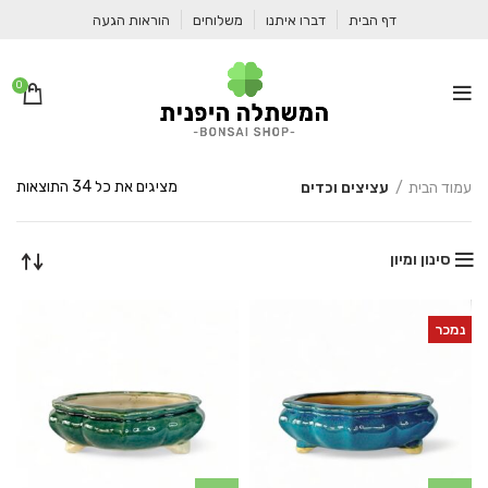
דף הבית
דברו איתנו
משלוחים
הוראות הגעה
0
ממו
מציגים את כל ⁦34⁩ התוצאות
עמוד הבית
עציצים וכדים
לפי
הפר
העד
סינון ומיון
ביו
נמכר