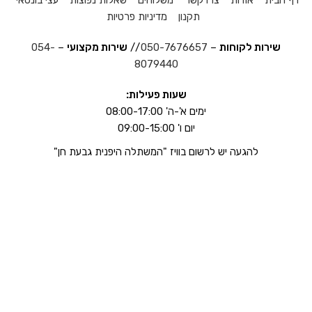
דף הבית
אודות
צרו קשר
משלוחים
שאלות נפוצות
עצי בונסאי
תקנון
מדיניות פרטיות
שירות לקוחות
–
050-7676657
//
שירות מקצועי
–
054-
8079440
שעות פעילות:
ימים א'-ה' 08:00-17:00
יום ו' 09:00-15:00
להגעה יש לרשום בוויז "המשתלה היפנית גבעת חן"