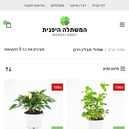
דף הבית
דברו איתנו
משלוחים
הוראות הגעה
0
ממו
מציגים את כל ⁦5⁩ התוצאות
עמוד הבית
שתילי תבלין וירק
לפי
מחי
מהז
סינון ומיון
ליק
נמכר
נמכר