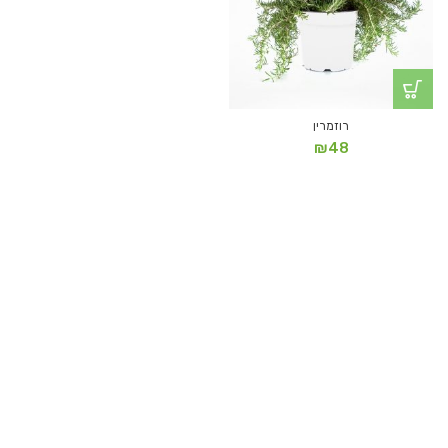
רוזמרין
₪
48