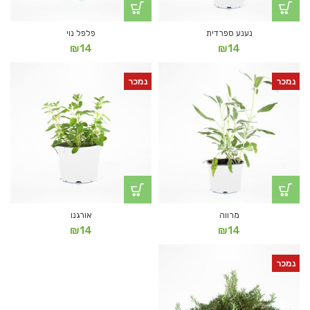
נענע ספרדית
פלפל נוי
₪
14
₪
14
נמכר
נמכר
מרווה
אורגנו
₪
14
₪
14
נמכר