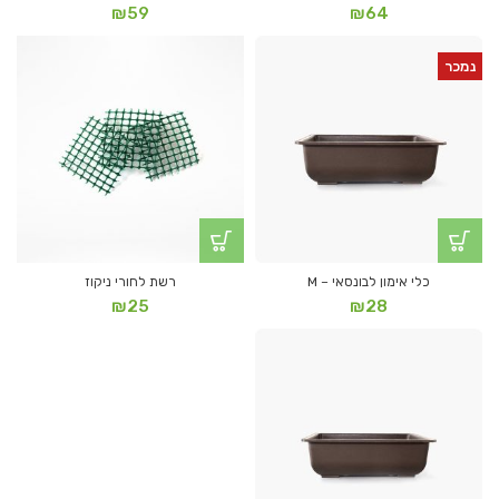
₪
59
₪
64
נמכר
כלי אימון לבונסאי – M
רשת לחורי ניקוז
₪
25
₪
28