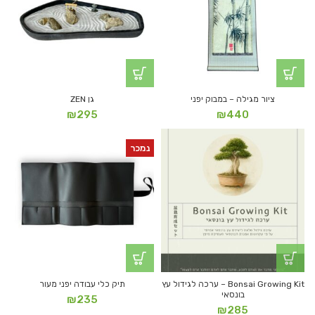
ציור מגילה – במבוק יפני
גן ZEN
₪
295
₪
440
נמכר
Bonsai Growing Kit – ערכה לגידול עץ
תיק כלי עבודה יפני מעור
בונסאי
₪
235
₪
285