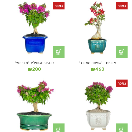
נמכר
נמכר
אדניום – 'שושנת המדבר'
בונסאי בוגנוויליה 'מיני תאי'
₪
280
₪
460
נמכר