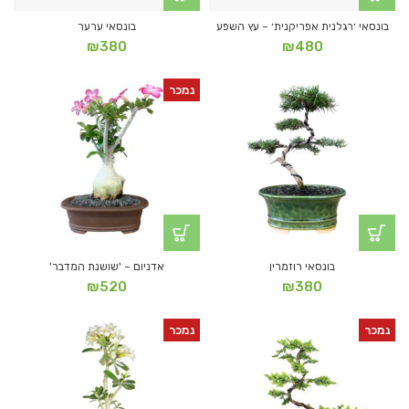
בונסאי ׳רגלנית אפריקנית׳ – עץ השפע
בונסאי ערער
₪
380
₪
480
נמכר
בונסאי רוזמרין
אדניום – 'שושנת המדבר'
₪
520
₪
380
נמכר
נמכר