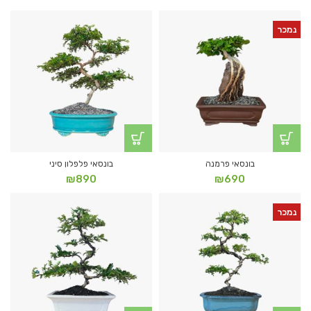
נמכר
בונסאי פרמנה
בונסאי פלפלון סיני
₪
890
₪
690
נמכר