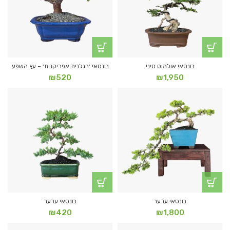
בונסאי אולמוס סיני
בונסאי ׳רגלנית אפריקנית׳ – עץ השפע
₪
520
₪
1,950
בונסאי ערער
בונסאי ערער
₪
420
₪
1,800