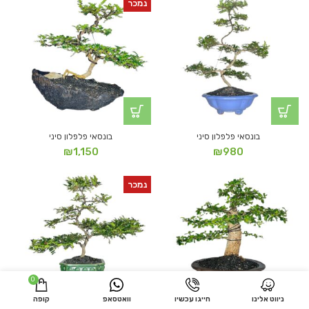
נמכר
בונסאי פלפלון סיני
בונסאי פלפלון סיני
₪
1,150
₪
980
נמכר
0
ניווט אלינו
חייגו עכשיו
וואטסאפ
קופה