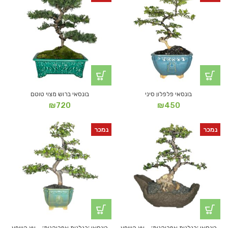
בונסאי פלפלון סיני
בונסאי ברוש מצוי טוטם
₪
720
₪
450
נמכר
נמכר