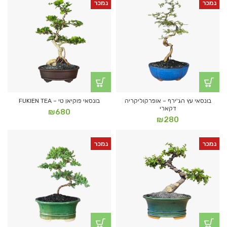
נמכר
נמכר
בונסאי עץ הג'ירף – אופרקוליקריה
בונסאי פוקיאן טי – FUKIEN TEA
דקארי
₪
680
₪
280
נמכר
נמכר