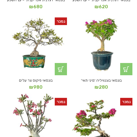
בונסאי ׳רגלנית אפריקנית׳ – עץ השפע
בונסאי ׳רגלנית אפריקנית׳ – עץ השפע
₪
680
₪
620
נמכר
בונסאי בוגנוויליה 'מיני תאי'
בונסאי פיקוס צר עלים
₪
980
₪
280
נמכר
נמכר