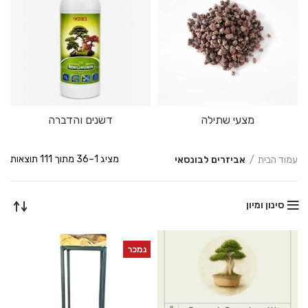
מצעי שתילה
דשנים והדברה
ממו
מציג 1–36 מתוך 111 תוצאות
עמוד הבית
אביזרים לבונסאי
לפי
הפר
העד
סינון ומיון
ביו
נמכר