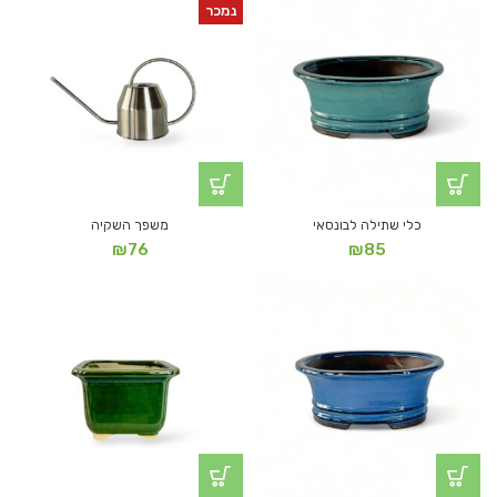
נמכר
כלי שתילה לבונסאי
משפך השקיה
₪
76
₪
85