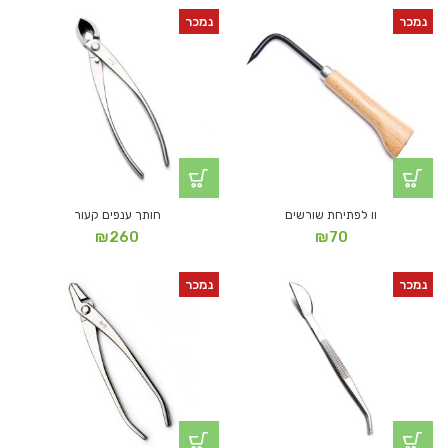
נמכר
נמכר
וו לפתיחת שורשים
חותך ענפים קעור
₪
260
₪
70
נמכר
נמכר