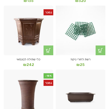
₪
135
₪
320
נמכר
רשת לחורי ניקוז
כלי שתילה לבונסאי
₪
242
₪
25
-18%
נמכר