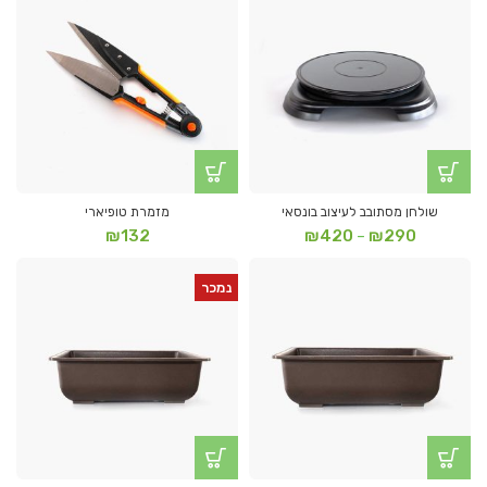
שולחן מסתובב לעיצוב בונסאי
מזמרת טופיארי
טווח
₪
132
₪
420
₪
290
–
מחירים:
נמכר
עד