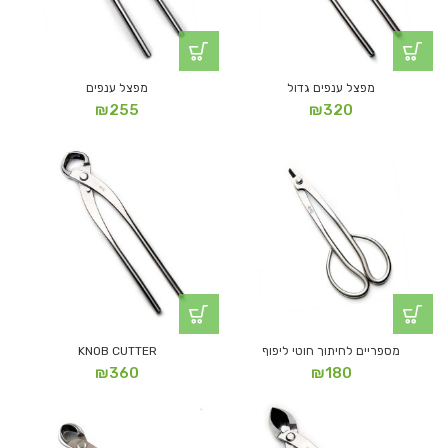
מפצל ענפים גדול
מפצל ענפים
₪
255
₪
320
מספריים לחיתוך חוטי ליפוף
KNOB CUTTER
₪
360
₪
180