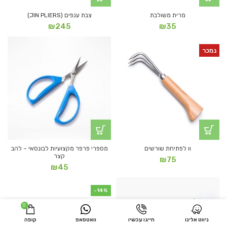
מרית משולבת
צבת ענפים (JIN PLIERS)
₪
245
₪
35
נמכר
וו לפתיחת שורשים
מספרי פרפר מקצועיות לבונסאי – להב
קצר
₪
75
₪
45
-14%
0
ניווט אלינו
חייגו עכשיו
וואטסאפ
קופה