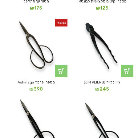
מספרי קיטום מקצועיות לבונסאי
מסור עץ מתקפל
₪
175
₪
125
נמכר
ג׳ין פלייר (JIN PLIERS)
מספרי פרפר Ashinaga
₪
390
₪
245