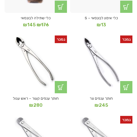
כלי אימון לבונסאי – S
כלי שתילה לבונסאי
המחיר
המחיר
₪
145
₪
176
₪
13
המקורי
הנוכחי
היה:
הוא:
נמכר
נמכר
₪145.
₪176.
חותך ענפים צר
חותך ענפים קעור – ראש עגול
₪
280
₪
245
נמכר