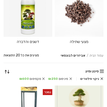
מצעי שתילה
דשנים והדברה
ממו
מציגים את כל ⁦20⁩ התוצאות
עמוד הבית
אביזרים לבונסאי
לפי
הפר
העד
סינון ומיון
ביו
ניקוי פילטרים
מינימום
250
₪
מקסימום
600
₪
נמכר