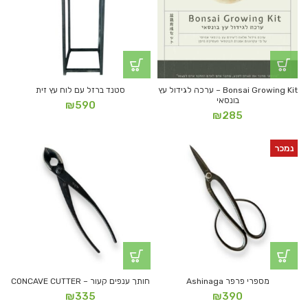
Bonsai Growing Kit – ערכה לגידול עץ
סטנד ברזל עם לוח עץ זית
בונסאי
₪
590
₪
285
נמכר
מספרי פרפר Ashinaga
חותך ענפים קעור – CONCAVE CUTTER
₪
335
₪
390