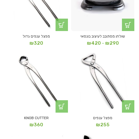
שולחן מסתובב לעיצוב בונסאי
מפצל ענפים גדול
טווח
₪
320
₪
420
₪
290
–
מחירים:
עד
מפצל ענפים
KNOB CUTTER
₪
360
₪
255