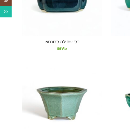
tsApp
כלי שתילה לבונסאי
הוספה לסל
₪
95