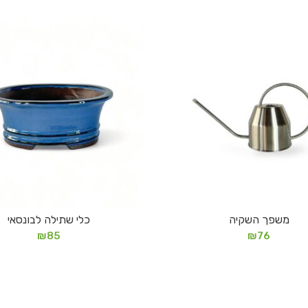
משפך השקיה
כלי שתילה לבונסאי
מידע נוסף
הוספה לסל
₪
85
₪
76