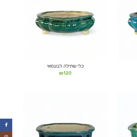
כלי שתילה לבונסאי
הוספה לסל
₪
120
ebook
agram