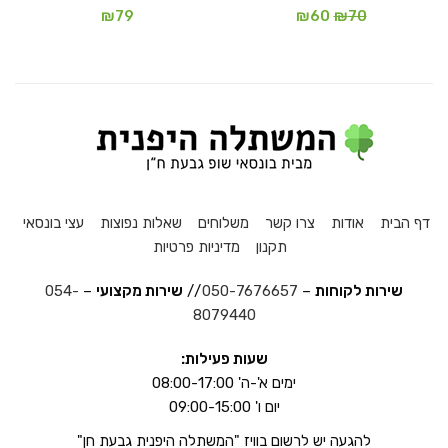
המחיר
המחיר
₪
79
₪
60
₪
70
המקורי
הנוכחי
היה:
הוא:
₪60.
₪70.
דף הבית
אודות
צרו קשר
משלוחים
שאלות נפוצות
עצי בונסאי
תקנון
מדיניות פרטיות
שירות לקוחות
–
050-7676657
//
שירות מקצועי
–
054-
8079440
שעות פעילות:
ימים א'-ה' 08:00-17:00
יום ו' 09:00-15:00
להגעה יש לרשום בוויז "המשתלה היפנית גבעת חן"