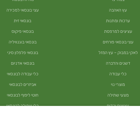
עץ האהבה
עצי בונסאי למכירה
ערכות ומתנות
בונסאי זית
עציצים למרפסת
בונסאי פיקוס
עצי בונסאי פורחים
בונסאי בוגנוויליה
לאקי במבוק – עץ המזל
בונסאי פלפלון סיני
דשנים והדברה
בונסאי אדניום
כלי עבודה
כלי עבודה לבונסאי
מוצרי נוי
אביזרים לבונסאי
מצעי שתילה
חוטי ליפוף לבונסאי
עציצים וכדים
כלי שתילה לבונסאי
שתילי תבלין וירק
חומרי גלם
עצים למרפסת
קורס בונסאי
מצעי שתילה