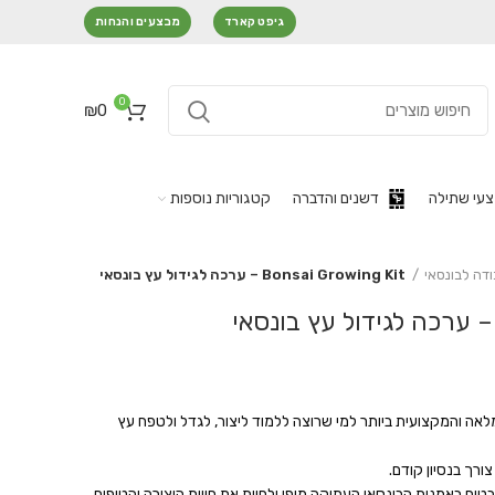
גיפט קארד
מבצעים והנחות
0
₪
0
עי שתילה
דשנים והדברה
קטגוריות נוספות
ודה לבונסאי
Bonsai Growing Kit – ערכה לגידול עץ בונסאי
ה והמקצועית ביותר למי שרוצה ללמוד ליצור, לגדל ולטפח עץ
ורך בנסיון קודם.
וח באמנות הבונסאי העתיקה מיפן ולחוות את חווית היצירה והטיפוח