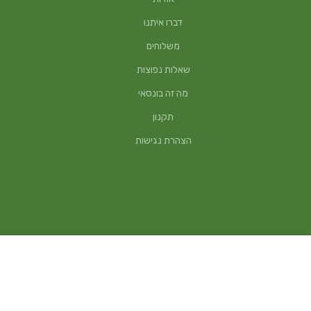
דברו איתנו
משלוחים
שאלות נפוצות
מה זה בונסאי
תקנון
הצהרת נגישות
Bonsai Growing Kit – ערכה לגידול עץ בונסאי