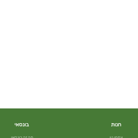
חנות
בונסאי
צמחי נוי
מה זה בונסאי