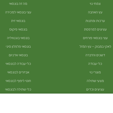
צמחי נוי
מה זה בונסאי
עץ האהבה
עצי בונסאי למכירה
ערכות ומתנות
בונסאי זית
עציצים למרפסת
בונסאי פיקוס
עצי בונסאי פורחים
בונסאי בוגנוויליה
לאקי במבוק – עץ המזל
בונסאי פלפלון סיני
דשנים והדברה
בונסאי אדניום
כלי עבודה
כלי עבודה לבונסאי
מוצרי נוי
אביזרים לבונסאי
מצעי שתילה
חוטי ליפוף לבונסאי
עציצים וכדים
כלי שתילה לבונסאי
שתילי תבלין וירק
חומרי גלם
עצים למרפסת
קורס בונסאי