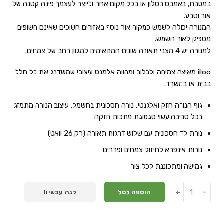
במטבח, באמבט בסלון או בכל מקום אחר ולייצר לעצמך פינה קטנה של
אור וטבע.
המנורה יכולה לשמש כמקור אור נוסף באזורים חשוכים שאינם חשופים
מספיק לאור השמש.
למנורה יש 4 מצבי תאורה שונים המתאימים למגוון רחב של צמחים.
illoo מאיצה צמיחה ולבלוב ומהווה אלמנט עיצובי שמשדרג את כל חלל
בבית או במשרד.
גוף הנורה חזק ואלגנטי, נורה חסכונית בחשמל, עיצוב הנורה מתמזג
בכל סביבה.עשוי סגסוגת מתכות חזקה
נורת לד חסכונית עם שלוש דרגות תאורה (רק 26 וואט)
נורות אינפרא לחיזוק צמחים ופרחים
גמישה ומתכוננת לכל צור
הוספה לסל
קנה עכשיו!