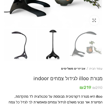
Click to enlarge
עמוד הבית
אביזרים משלימים
מנורת illoo לגידול צמחים indoor
המחיר
המחיר
₪
219
₪
290
המקורי
הנוכחי
illoo היא מנורה דקורטיבית מבוססת על טכנולוגית לד מתקדמת,
היה:
הוא:
₪219.
₪290.
המייצרת אור טבעי מושלם לגידול צמחים ומאפשרת לך לגדל כל צמח