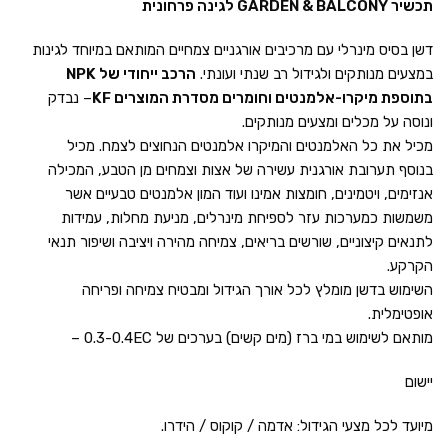
תכשיר GARDEN & BALCONY לגינה פרחונית
דשן בסיס מינרלי עם מרכיבים אורגניים צמחיים המותאם במיוחד לגינות
במצעים מנותקים ולגידול רב שנתי ועונתי.
הרכב ייחודי של NPK
בתוספת מיקרו-אלמנטים וחומרים מסדרת המוצרים KF
– נבדק
ונוסה על מכלים ומצעים מנותקים.
מכיל את כל האלמנטים והמיקרו אלמנטים הנחוצים לצמח. מכיל
בנוסף תערובת אורגנית עשירה של אצות וצמחים מן הטבע, המכילה
אנזימים, ויטמינים, חומצות אמינו ועוד המון אלמנטים טבעיים אשר
משמשות כמערכות עזר לספיחת מינרלים, מניעת מחלות, עמידות
לתנאים קיצוניים, שורשים בריאים, צמיחה מהירה ויציבה ושיפור תנאי
הקרקע.
השימוש בדשן מומלץ לכל אורך הגידול ומבטיח צמיחה ופריחה
אופטימלית.
מותאם לשימוש במי ברז (מים קשים) בערכים של 0.3-0.4EC –
יישום
מיועד לכל מצעי הגידול: אדמה / קוקוס / הידרו.