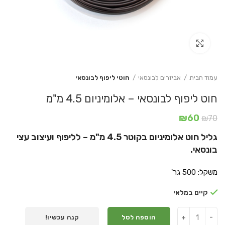
Click to enlarge
עמוד הבית
אביזרים לבונסאי
חוטי ליפוף לבונסאי
חוט ליפוף לבונסאי – אלומיניום 4.5 מ"מ
המחיר
המחיר
₪
60
₪
70
המקורי
הנוכחי
גליל חוט אלומיניום בקוטר 4.5 מ"מ – לליפוף ועיצוב עצי
היה:
הוא:
₪60.
₪70.
בונסאי.
משקל: 500 גר'
קיים במלאי
הוספה לסל
קנה עכשיו!