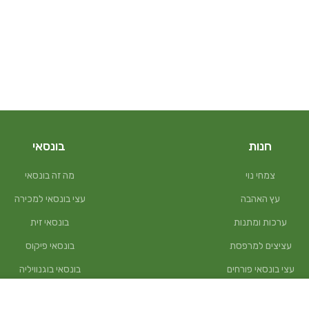
חנות
בונסאי
צמחי נוי
מה זה בונסאי
עץ האהבה
עצי בונסאי למכירה
ערכות ומתנות
בונסאי זית
עציצים למרפסת
בונסאי פיקוס
עצי בונסאי פורחים
בונסאי בוגנוויליה
לאקי במבוק – עץ המזל
בונסאי פלפלון סיני
₪
70