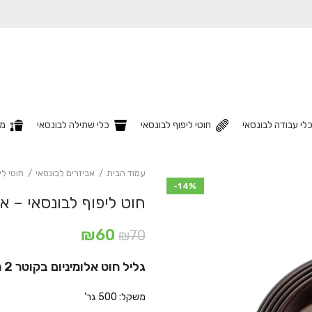
לי עבודה לבונסאי
חוטי ליפוף לבונסאי
כלי שתילה לבונסאי
מצ
עמוד הבית
אביזרים לבונסאי
חוטי לי
-14%
חוט ליפוף לבונסאי – אלומינ
המחיר
המחיר
₪
60
₪
70
המקורי
הנוכחי
גליל חוט אלומיניום בקוטר 2 מ"מ – לליפוף ועיצוב עצי בונסאי.
היה:
הוא:
₪60.
₪70.
משקל: 500 גר'