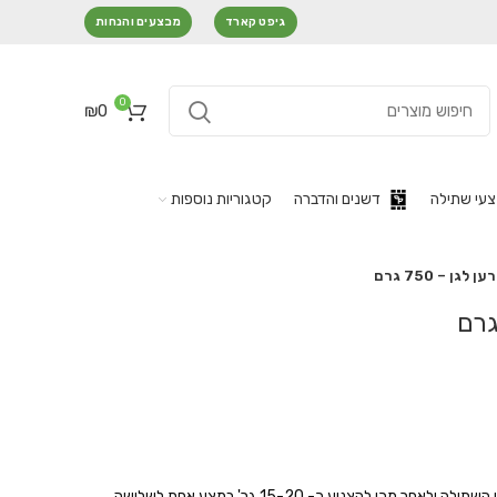
גיפט קארד
מבצעים והנחות
0
₪
0
עי שתילה
דשנים והדברה
קטגוריות נוספות
לגן – 750 גרם
בגידול בונסאי מומלץ לערבב במצע לפני השתילה ולאחר מכן להצניע כ- 15-20 גר' במצע אחת לשלושה