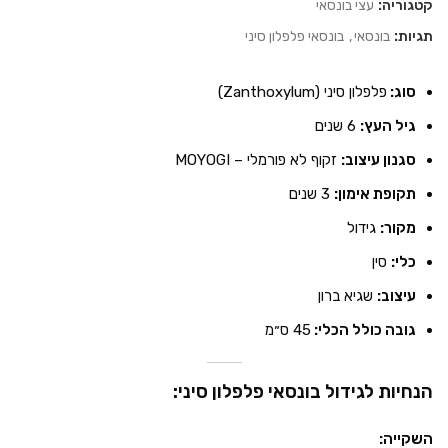
קטגוריה:
עצי בונסאי
תגיות:
בונסאי
,
בונסאי פלפלון סיני
סוג:
פלפלון סיני (Zanthoxylum)
גיל העץ:
6 שנים
סגנון עיצוב:
זקוף לא פורמלי – MOYOGI
תקופת אימון:
3 שנים
מקור:
גידול
כלי:
סין
עיצוב:
שגיא ברון
גובה כולל הכלי:
45 ס״מ
הנחיות לגידול בונסאי פלפלון סיני:
השקייה: