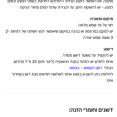
מתונה. אין לאפשר למצע הגידול להתייבש לחלוטין. כשפני המצע יבשים
למגע - יש להשקות היטב עד לנגירת עודפי המים מחורי הניקוז.
מיקום ותאורה:
חצי צל עד שמש מלאה.
יש למקם במרפסת או בגינה במיקום שיאפשר לעץ חשיפה של לפחות 2-
3 שעות שמש ישירה.
דישון:
יש להקפיד על משטר דישון מסודר.
אחת לחודש יש למהול במנת ההשקייה (ליטר מים) 25 מ"ל מהדשן
הנוזלי
דשן רוקוסאן – בונסאי
לחילופין ניתן להצניע במצע אחת לשלושה חודשים מנת דשן בשחרור
איטי.
דשנים וחומרי הזנה: