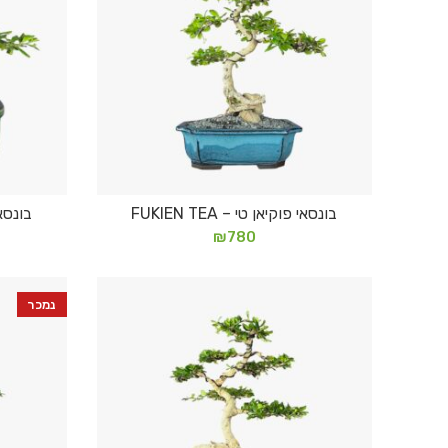
בונסאי פוקיאן טי – FUKIEN TEA
בונסאי פ
הוספה לסל
₪
780
נמכר