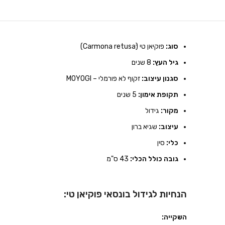
סוג:
פוקיאן טי (Carmona retusaׂׂׂׂ)
גיל העץ:
8 שנים
סגנון עיצוב:
זקוף לא פורמלי – MOYOGI
תקופת אימון:
5 שנים
מקור:
גידול
עיצוב:
שגיא ברון
כלי:
סין
גובה כולל הכלי:
43 ס"מ
הנחיות לגידול בונסאי פוקיאן טי:
השקייה: