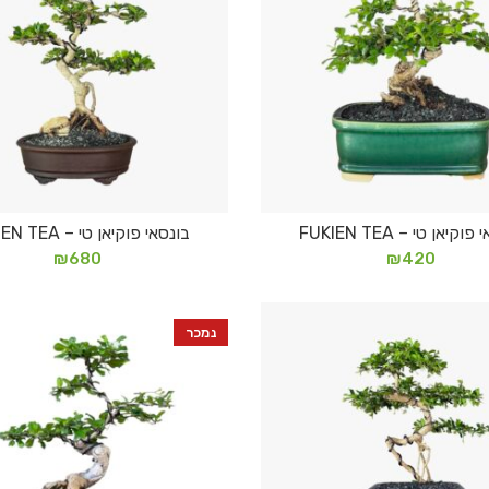
וקיאן טי – FUKIEN TEA
בונסאי פוקיאן טי – FUKIEN TEA
הוספה לסל
מידע נוסף
₪
680
₪
420
נמכר