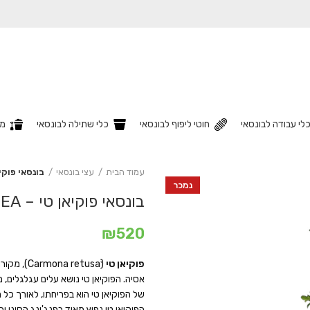
לי עבודה לבונסאי
חוטי ליפוף לבונסאי
כלי שתילה לבונסאי
מצ
עמוד הבית
עצי בונסאי
בונסאי פוקיאן טי –
נמכר
בונסאי פוקיאן טי – FUKIEN TEA
₪
520
פוקיאן טי
(etusaׂׂׂׂ
אסיה. הפוקיאן טי נושא עלים עגלגלים, מב
של הפוקיאן טי הוא בפריחתו, לאורך כל 
הפוקיאן טי נפוץ מאוד בפנג'ינג הסיני וב