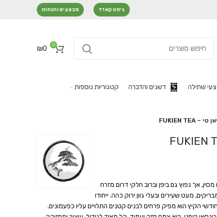
גיפט קארד
מבצעים והנחות
0
₪
0
עי שתילה
דשנים והדברה
קטגוריות נוספות
 FUKIEN TEA
Carmona r), מקורו מסין, אך נפוץ גם ביפן וברוב חלקי דרום מזרח
ריקים, מעט שעירים ובעלי גוון ירוק כהה. ייחודו
חודשי הקיץ הוא מפיק פרחים לבנים קטנים התלויים עליו כפעמונים.
בונסאי היפני. הוא צמח חזק ועמיד, קל מאוד לגידול, עיצוב ותחזוקה.