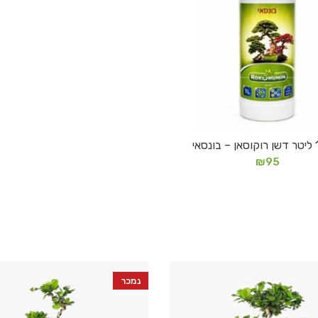
הוספה לסל
₪
95
נמכר