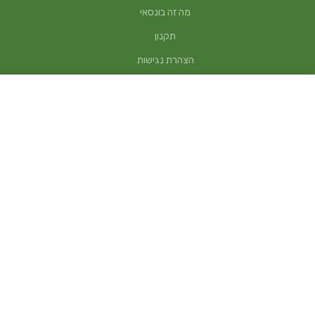
מה זה בונסאי
תקנון
הצהרת נגישות
בונסאי פוקיאן טי – FUKIEN TEA