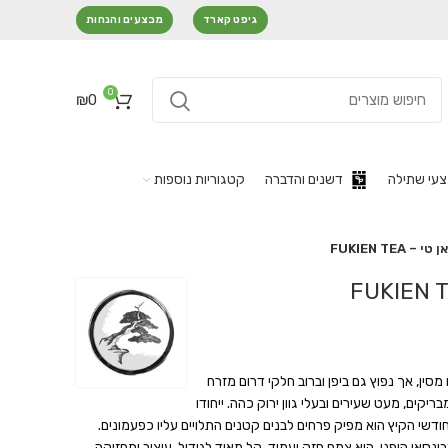
גיפט קארד
מבצעים והנחות
0
₪
0
עי שתילה
דשנים והדברה
קטגוריות נוספות
 FUKIEN TEA
Carmona r), מקורו מסין, אך נפוץ גם ביפן וברוב חלקי דרום מזרח
ריקים, מעט שעירים ובעלי גוון ירוק כהה. ייחודו
חודשי הקיץ הוא מפיק פרחים לבנים קטנים התלויים עליו כפעמונים.
בונסאי היפני. הוא צמח חזק ועמיד, קל מאוד לגידול, עיצוב ותחזוקה.