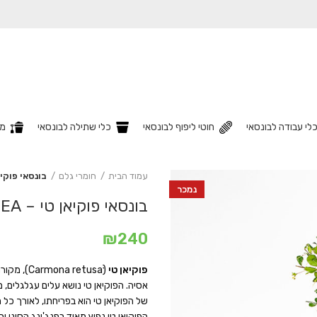
לי עבודה לבונסאי
חוטי ליפוף לבונסאי
כלי שתילה לבונסאי
מצ
עמוד הבית
חומרי גלם
בונסאי פוקיאן טי –
נמכר
בונסאי פוקיאן טי – FUKIEN TEA
₪
240
פוקיאן טי
(etusaׂׂׂׂ
אסיה. הפוקיאן טי נושא עלים עגלגלים, מב
של הפוקיאן טי הוא בפריחתו, לאורך כל 
הפוקיאן טי נפוץ מאוד בפנג'ינג הסיני וב