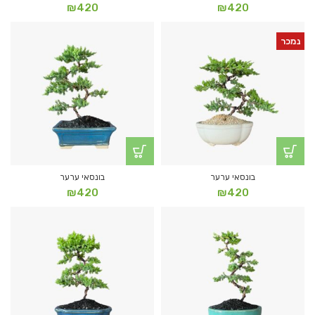
₪
420
₪
420
נמכר
בונסאי ערער
בונסאי ערער
₪
420
₪
420