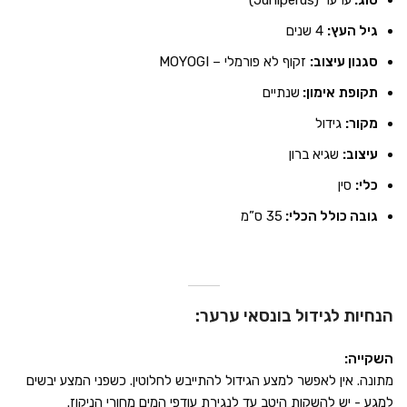
סוג:
ערער (Juniperus)
גיל העץ:
4 שנים
סגנון עיצוב:
זקוף לא פורמלי – MOYOGI
תקופת
אימון:
שנתיים
מקור:
גידול
עיצוב:
שגיא ברון
כלי:
סין
גובה כולל הכלי:
35 ס”מ
הנחיות לגידול בונסאי ערער:
השקייה:
מתונה. אין לאפשר למצע הגידול להתייבש לחלוטין. כשפני המצע יבשים
למגע - יש להשקות היטב עד לנגירת עודפי המים מחורי הניקוז.