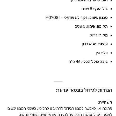
סוג:
ערער (Juniperus)
גיל העץ:
8 שנים
סגנון עיצוב:
זקוף לא פורמלי – MOYOGI
תקופת
אימון:
5 שנים
מקור:
גידול
עיצוב:
שגיא ברון
כלי:
סין
גובה כולל הכלי:
46 ס”מ
הנחיות לגידול בונסאי ערער:
השקייה:
מתונה. אין לאפשר למצע הגידול להתייבש לחלוטין. כשפני המצע יבשים
למגע - יש להשקות היטב עד לנגירת עודפי המים מחורי הניקוז.