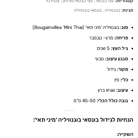
קטגוריות:
עצי בונסאי
,
עצי בונסאי פורחים
,
צמחי נוי
תגיות:
בוגנוויליה
,
בונסאי בוגנוויליה
סוג:
בוגנוויליה 'מיני תאי' (Bougainvillea 'Mini Thai)
פריחה:
מרץ- נובמבר
גיל העץ:
5 שנים
סגנון עיצוב:
טבעי
מקור:
גידול
כלי:
סין
עיצוב:
שגיא ברון
גובה כולל הכלי:
45-50 ס”מ
הנחיות לגידול בונסאי בוגנוויליה 'מיני תאי':
השקייה: