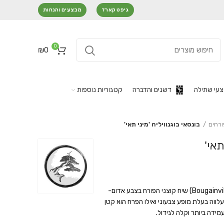
גיפט קארד
מבצעים והנחות
0
₪
0
עי שתילה
דשנים והדברה
קטגוריות נוספות
ורחים
בונסאי בוגנוויליה 'מיני תאי'
תאי'
(Bougainvillea 'Mini Thai) שיח קוצני הפורח בצבע אדום-
ווה בעלת מופע צבעוני ואילו הפרח הוא קטן
עמידה ביותר וקלה לגידול.