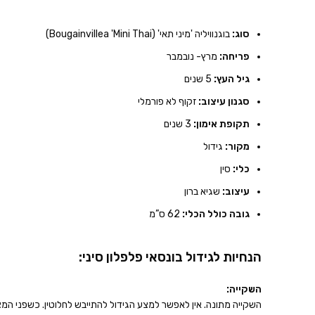
סוג:
בוגנוויליה 'מיני תאי' (Bougainvillea 'Mini Thai)
פריחה:
מרץ- נובמבר
גיל העץ:
5 שנים
סגנון עיצוב:
זקוף לא פורמלי
תקופת אימון:
3 שנים
מקור:
גידול
כלי:
סין
עיצוב:
שגיא ברון
גובה כולל הכלי:
62 ס”מ
הנחיות לגידול בונסאי פלפלון סיני:
השקייה:
השקייה מתונה. אין לאפשר למצע הגידול להתייבש לחלוטין. כשפני המצ