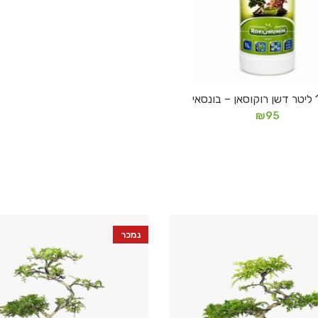
הוספה לסל
₪
95
נמכר