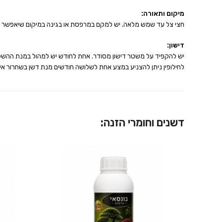
מיקום ותאורה:
חצי צל עד שמש מלאה. יש למקם במרפסת או בגינה במיקום שיאפשר לעץ חשיפה של לפ
דישון:
יש להקפיד על משטר דישון מסודר. אחת לחודש יש למהול במנת ההשקייה (ליטר מים) 25
לחילופין ניתן להצניע במצע אחת לשלושה חודשים מנת דשן בשחרור איט
דשנים וחומרי הזנה: