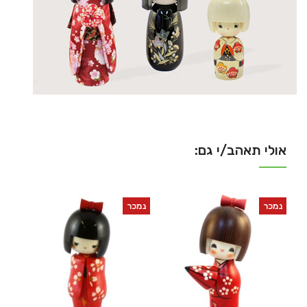
אולי תאהב/י גם:
נמכר
נמכר