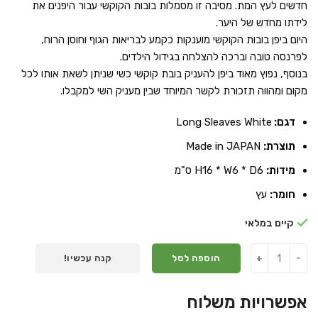
חדשים לעץ המת. מסיבה זו מסמלות בובות הקוקשי עבור היפנים את
לידתו מחדש של היער.
היום ביפן בובות הקוקשי מוענקות כקמע לבריאות הגוף וחוסן הרוח,
לפרנסה טובה וברכה להצלחה בגידול הילדים.
בנוסף, נפוץ מאוד ביפן להעניק בובת קוקשי כשי שניתן לשאת אותו לכל
מקום ומהווה תזכורת לקשר המיוחד שבין מעניק השי למקבלו.
דגם:
Long Sleaves White
תוצרת:
Made in JAPAN
מידות:
H16 * W6 * D6 ס"מ
חומר:
עץ
קיים במלאי
הוספה לסל
קנה עכשיו!
אפשרויות משלוח