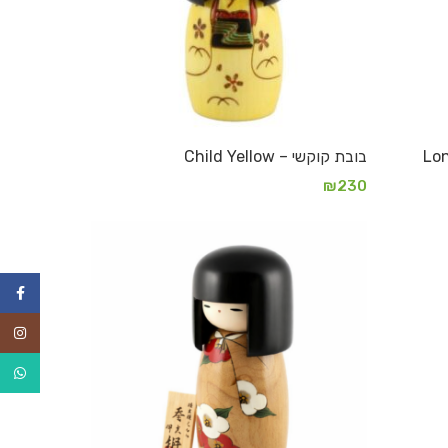
בובת קוקשי – Child Yellow
₪
230
הוספה לסל
ebook
agram
tsApp