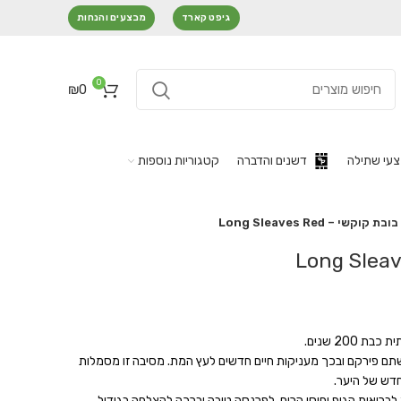
גיפט קארד
מבצעים והנחות
0
₪
0
עי שתילה
דשנים והדברה
קטגוריות נוספות
בובת קוקשי – Long Sleaves Red
 200 שנים.
שתם פירקם ובכך מעניקות חיים חדשים לעץ המת. מסיבה זו מסמלות
חדש של היער.
לבריאות הגוף וחוסן הרוח, לפרנסה טובה וברכה להצלחה בגידול