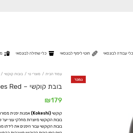
לי עבודה לבונסאי
חוטי ליפוף לבונסאי
כלי שתילה לבונסאי
מצ
עמוד הבית
מוצרי נוי
בובות קוקשי
נמכר
בובת קוקשי – Long Sleaves Red
₪
179
קוקשי
(Kokeshi)
אמנות יפנית מסורתית כבת
בובות הקוקשי מיוצרות מחלקי עצי יער 
בובות הקוקשי עבור היפנים את לידתו מ
היום ביפן בובות הקוקשי מוענקות כקמע 