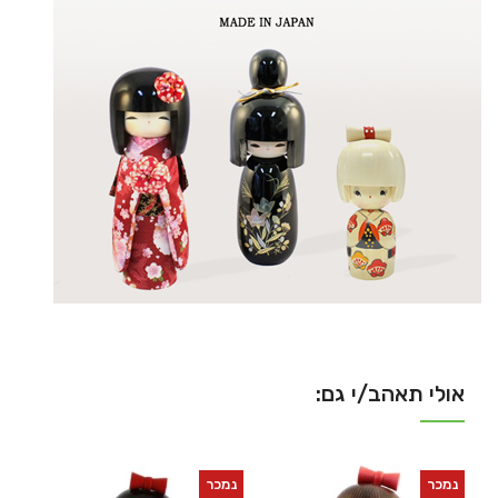
אולי תאהב/י גם:
נמכר
נמכר