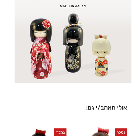
אולי תאהב/י גם:
נמכר
נמכר