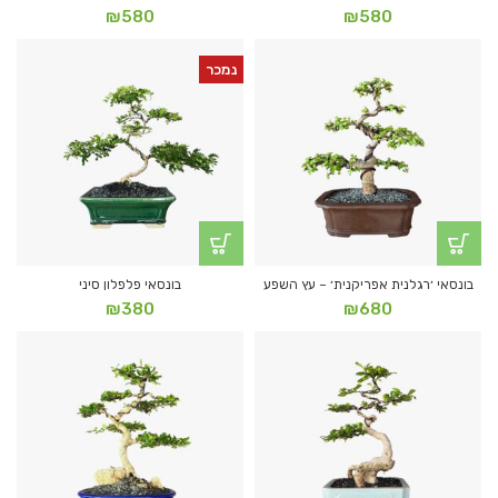
₪
580
₪
580
נמכר
בונסאי ׳רגלנית אפריקנית׳ – עץ השפע
בונסאי פלפלון סיני
₪
380
₪
680