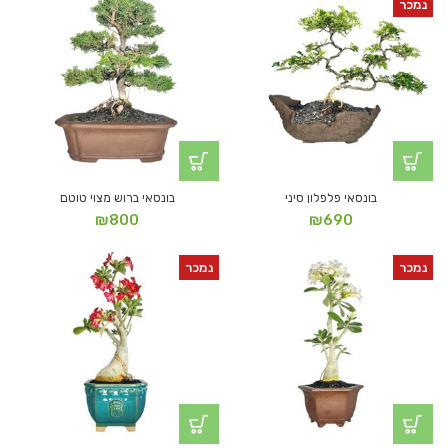
נמכר
בונסאי פלפלון סיני
בונסאי ברוש מצוי טוטם
₪
800
₪
690
נמכר
נמכר