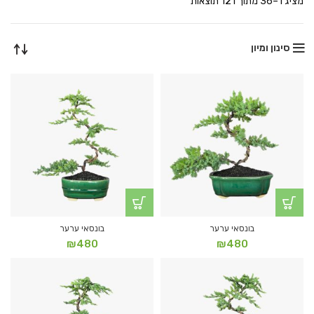
ממוין
מציג 1–36 מתוך 121 תוצאות
לפי
הפריט
העדכני
סינון ומיון
ביותר
בונסאי ערער
בונסאי ערער
₪
480
₪
480