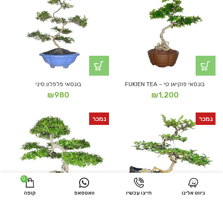
בונסאי פוקיאן טי – FUKIEN TEA
בונסאי פלפלון סיני
₪
980
₪
1,200
נמכר
נמכר
0
ניווט אלינו
חייגו עכשיו
וואטסאפ
קופה
בונסאי פלפלון סיני
בונסאי אולמוס סיני