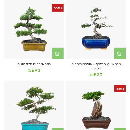
נמכר
בונסאי עץ הג'ירף – אופרקוליקריה
בונסאי ברוש מצוי טוטם
דקארי
₪
690
₪
520
נמכר