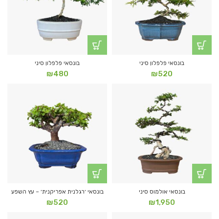
בונסאי פלפלון סיני
בונסאי פלפלון סיני
₪
480
₪
520
בונסאי אולמוס סיני
בונסאי ׳רגלנית אפריקנית׳ – עץ השפע
₪
520
₪
1,950