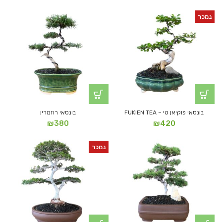
נמכר
בונסאי פוקיאן טי – FUKIEN TEA
בונסאי רוזמרין
₪
380
₪
420
נמכר