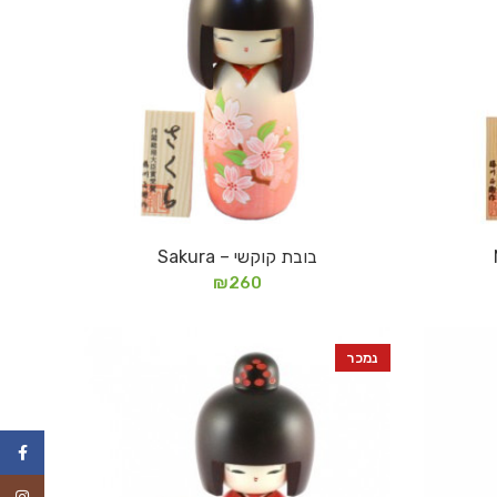
בובת קוקשי – Sakura
מידע נוסף
₪
260
נמכר
ebook
agram