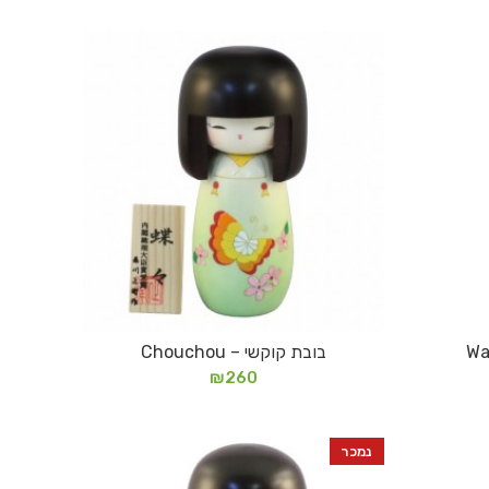
בובת קוקשי – Chouchou
הוספה לסל
₪
260
נמכר