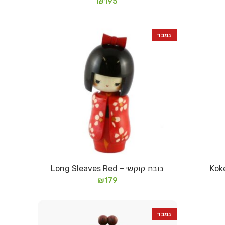
₪
195
נמכר
בובת קוקשי – Long Sleaves Red
מידע נוסף
₪
179
נמכר