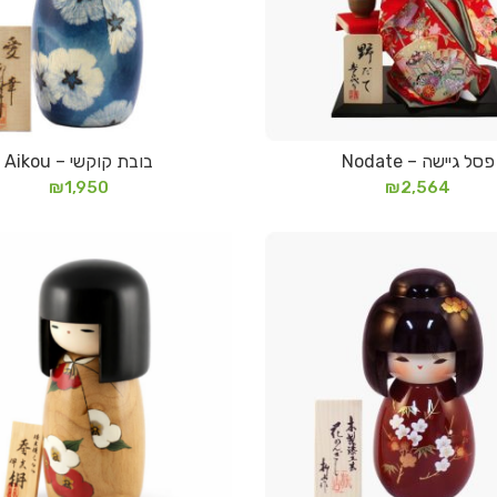
פסל גיישה – Nodate
בובת קוקשי – Aikou
מידע נוסף
מידע נוסף
₪
1,950
₪
2,564