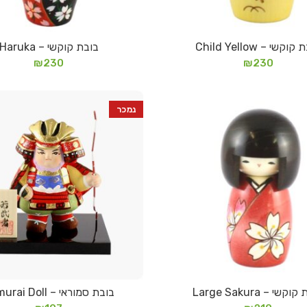
וקשי – Child Yellow
בובת קוקשי – Haruka
הוספה לסל
מידע נוסף
₪
230
₪
230
נמכר
קשי – Large Sakura
בובת סמוראי – Samurai Doll
מידע נוסף
מידע נוסף