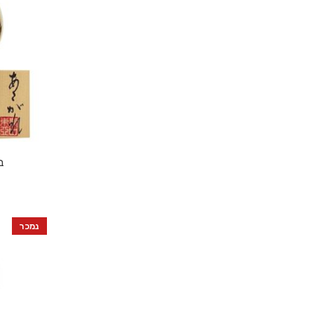
בו
נמכר