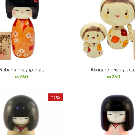
בת קוקשי – Akogare
בובת קוקשי – Nobana
מידע נוסף
מידע נוסף
₪
260
₪
260
נמכר