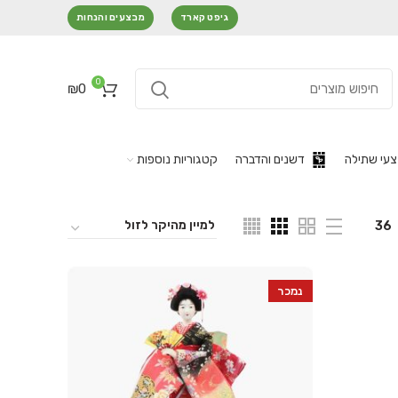
גיפט קארד
מבצעים והנחות
0
₪
0
עי שתילה
דשנים והדברה
קטגוריות נוספות
36
נמכר