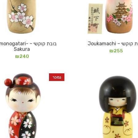
וקשי – Joukamachi
בובת קוקשי – ogatari
מידע נוסף
מידע נוסף
Sakura
₪
255
₪
240
נמכר