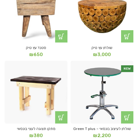
שולחן עץ טיק
סטנד עץ טיק
₪
650
₪
3,000
NEW
שולחן לעיצוב בונסאי – Green T plus
מתקן תצוגה לעצי בונסאי
₪
380
₪
2,200