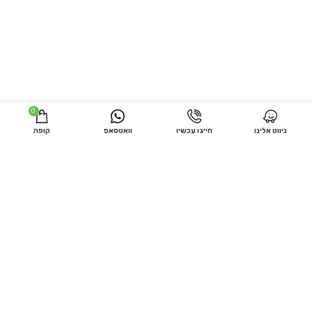
0
ניווט אלינו
חייגו עכשיו
וואטסאפ
קופה
מידע שימושי
חנות
בונסאי