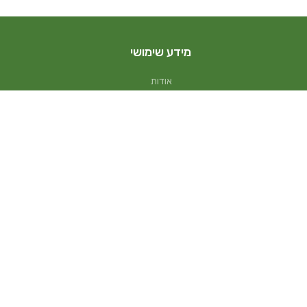
מידע שימושי
אודות
דברו איתנו
משלוחים
שאלות נפוצות
מה זה בונסאי
תקנון
הצהרת נגישות