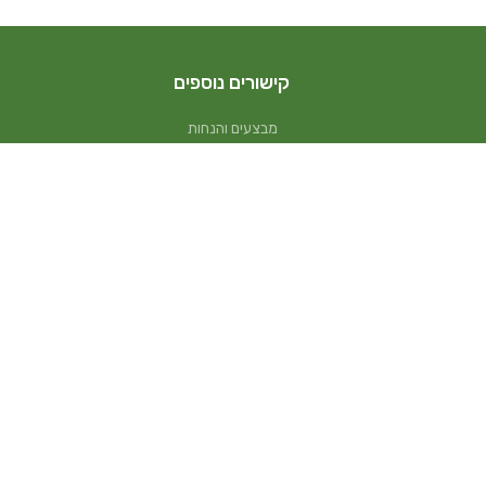
קישורים נוספים
מבצעים והנחות
גיפט קארד
בדיקת יתרה בגיפט קארד
מתנות לעובדים
שי לחג
הצטרפות למועדון לקוחות