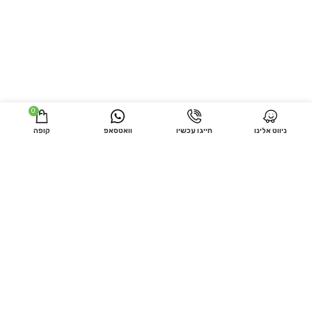
0
ניווט אלינו
חייגו עכשיו
וואטסאפ
קופה
מידע שימושי
חנות
בונסאי