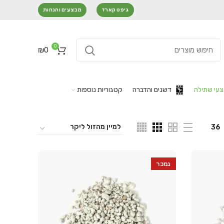
גיפט קארד
מבצעים והנחות
0
₪
0
עי שתילה
דשנים והדברה
קטגוריות נוספות
36
נמכר