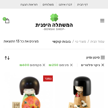
דף הבית
דברו איתנו
משלוחים
הוראות הגעה
0
ממו
מציגים את כל ⁦13⁩ התוצאות
עמוד הבית
מוצרי נוי
בובות קוקשי
לפי
הפר
העד
סינון ומיון
ביו
ניקוי פילטרים
מינימום
250
₪
מקסימום
600
₪
נמכר