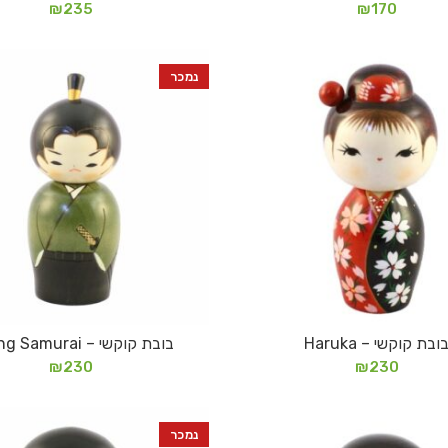
₪
235
₪
170
נמכר
ובת קוקשי – Haruka
בובת קוקשי – Young Samurai
מידע נוסף
מידע נוסף
₪
230
₪
230
נמכר