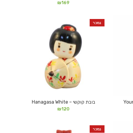
₪
169
נמכר
בובת קוקשי – Hanagasa White
מידע נוסף
₪
120
נמכר