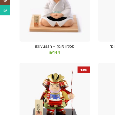
tsApp
ם'
פסלון מונק – ikkyusan
מידע נוסף
₪
144
נמכר