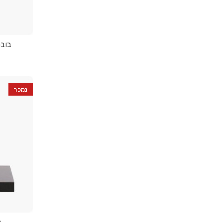
בובת ק
נמכר
ב