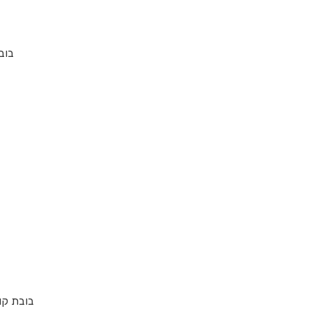
בובת ק
בובת קוקשי – zuki