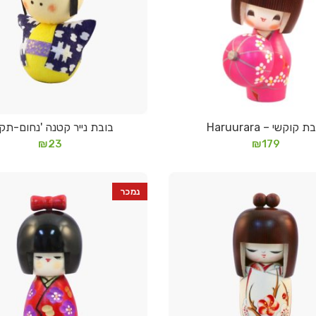
 קוקשי – Haruurara
בובת נייר קטנה 'נחום-תקו
מידע נוסף
הוספה לסל
₪
23
₪
179
נמכר