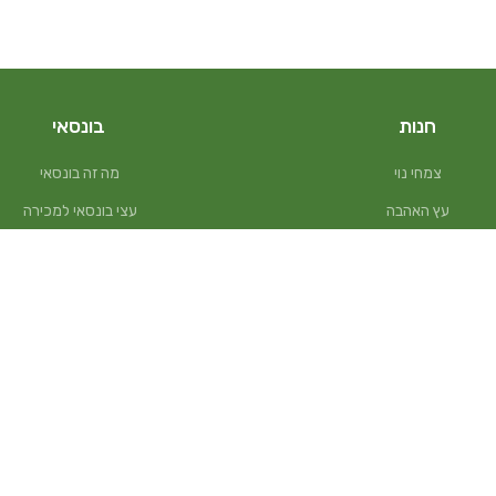
חנות
בונסאי
צמחי נוי
מה זה בונסאי
עץ האהבה
עצי בונסאי למכירה
ערכות ומתנות
בונסאי זית
עציצים למרפסת
בונסאי פיקוס
עצי בונסאי פורחים
בונסאי בוגנוויליה
לאקי במבוק – עץ המזל
בונסאי פלפלון סיני
דשנים והדברה
בונסאי אדניום
כלי עבודה
כלי עבודה לבונסאי
מוצרי נוי
אביזרים לבונסאי