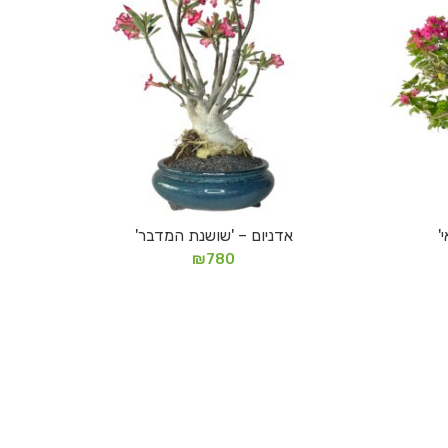
'
אדניום – 'שושנת המדבר'
מידע נוסף
₪
780