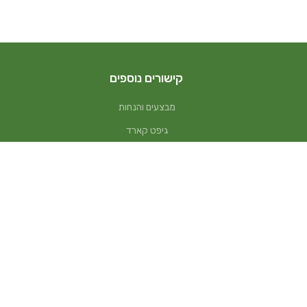
קישורים נוספים
מבצעים והנחות
גיפט קארד
בדיקת יתרה בגיפט קארד
מתנות לעובדים
שי לחג
הצטרפות למועדון לקוחות