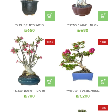
אדניום – 'שושנת המדבר'
בונסאי הדס 'קטן עלים'
₪
650
₪
680
נמכר
נמכר
בונסאי בוגנוויליה 'מיני תאי'
אדניום – 'שושנת המדבר'
₪
780
₪
1,200
נמכר