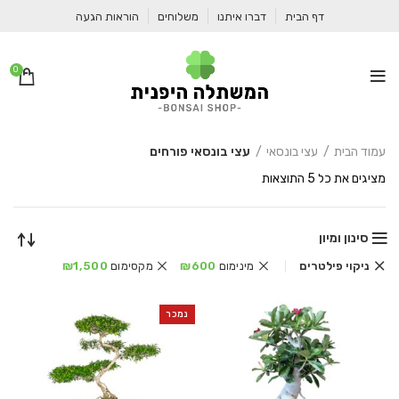
דף הבית
דברו איתנו
משלוחים
הוראות הגעה
0
עמוד הבית
עצי בונסאי
עצי בונסאי פורחים
ממוין
מציגים את כל ⁦5⁩ התוצאות
לפי
הפריט
העדכני
סינון ומיון
ביותר
ניקוי פילטרים
מינימום
600
₪
מקסימום
1,500
₪
נמכר