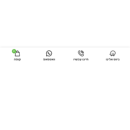
0
ניווט אלינו
חייגו עכשיו
וואטסאפ
קופה
מידע שימושי
חנות